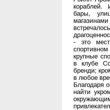
кораблей. 
бары, ули
магазинами
встречалось
драгоценнос
- это мес
спортивном
крупные сп
в клубе C
бренди; кро
в любое вре
Благодаря 
найти укро
окружающ
привлекате