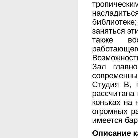
тропически
насладитьс
библиотеке
заняться эт
также вос
работающего
Возможност
Зал главн
современны
Студия В, 
рассчитана 
коньках на 
огромных р
имеется бар
Описание к