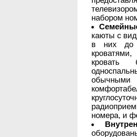
предостав
телевизоро
набором но
Семейные
каюты с ви
в них до 
кроватями,
кровать 
односпаль
обычными 
комфортаб
круглосут
радиоприе
номера, и ф
Внутре
оборудова