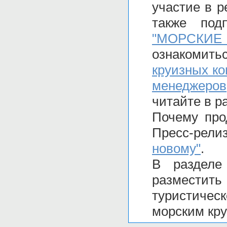
участие в 
также по
"МОРСКИЕ 
ознакомит
круизных к
менеджеров
читайте в р
Почему про
Пресс-рел
новому"
.
В раздел
размести
туристиче
морским кру