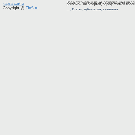
Все материалы и цены, размещенные на сай
карта сайта
рекламой, ни офертой, определяемой полож
Copyright @
FinS.ru
,
, ,
Статьи
,
публикации
,
аналитика