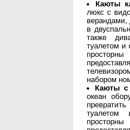
Каюты к
люкс с вид
верандами, 
в двуспаль
также див
туалетом и
просторн
предостав
телевизоро
набором ном
Каюты с
океан обор
превратить
туалетом
просторн