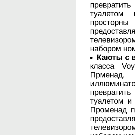
превратить
туалетом
просторн
предостав
телевизоро
набором но
Каюты с 
класса Vo
Прменад
иллюминат
превратить
туалетом и
Променад п
предостав
телевизоро