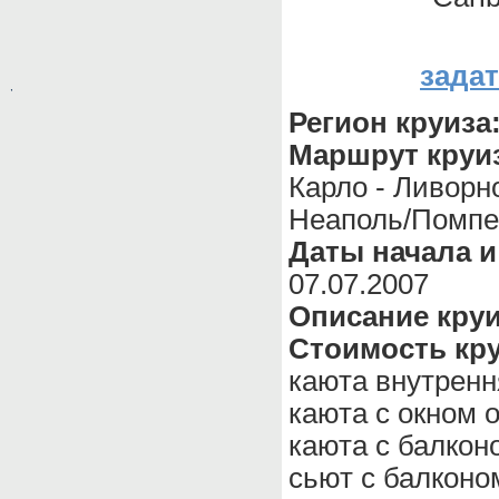
зада
,
Регион круиза
Маршрут круи
Карло - Ливорн
Неаполь/Помпеи
Даты начала и
07.07.2007
Описание кру
Стоимость кру
каюта внутренн
каюта с окном 
каюта с балкон
сьют с балконо