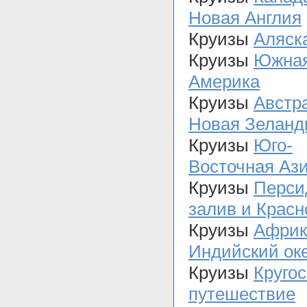
Новая Англия
Круизы
Аляск
Круизы
Южна
Америка
Круизы
Австр
Новая Зеланд
Круизы
Юго-
Восточная Аз
Круизы
Перси
залив и Красн
Круизы
Африк
Индийский ок
Круизы
Круго
путешествие