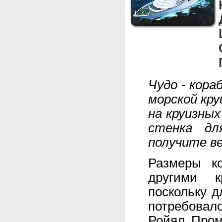
Чудо - кора
морской кр
на круизных
стенка дл
получите в
Размеры к
другими к
поскольку 
потребовало
Ройял Пром