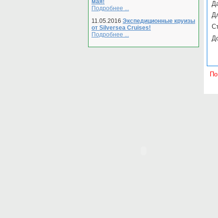
мая!
Да
Подробнее ...
Д
11.05.2016
Экспедиционные круизы
С
от Silversea Cruises!
Подробнее ...
Д
По