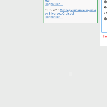
мая!
Да
Подробнее ...
Д
11.05.2016
Экспедиционные круизы
С
от Silversea Cruises!
Подробнее ...
Д
По