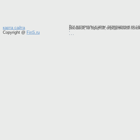
Все материалы и цены, размещенные на сай
карта сайта
рекламой, ни офертой, определяемой полож
,
Copyright @
FinS.ru
,
, ,