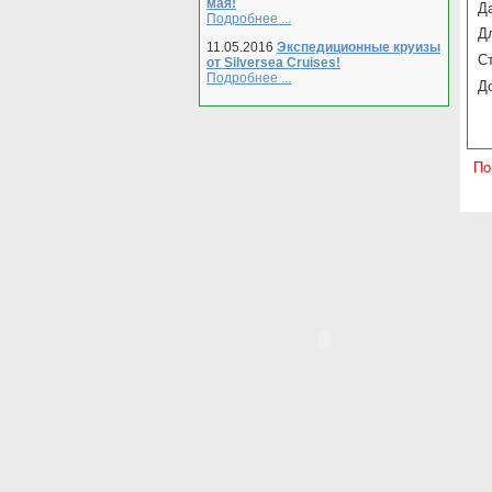
мая!
Да
Подробнее ...
Д
11.05.2016
Экспедиционные круизы
С
от Silversea Cruises!
Подробнее ...
Д
По