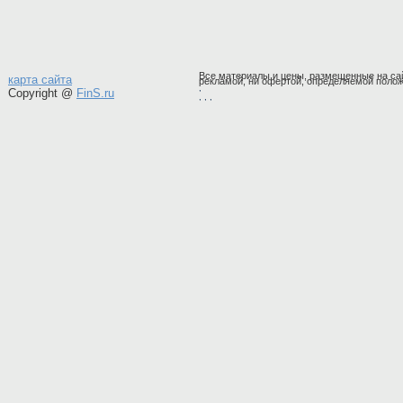
Все материалы и цены, размещенные на сай
карта сайта
рекламой, ни офертой, определяемой полож
,
Copyright @
FinS.ru
,
, ,