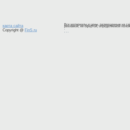
Все материалы и цены, размещенные на сай
карта сайта
рекламой, ни офертой, определяемой полож
,
Copyright @
FinS.ru
,
, ,