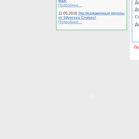
мая!
Да
Подробнее ...
Д
11.05.2016
Экспедиционные круизы
С
от Silversea Cruises!
Подробнее ...
Д
По