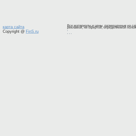
Все материалы и цены, размещенные на сай
карта сайта
рекламой, ни офертой, определяемой полож
,
Copyright @
FinS.ru
,
, ,