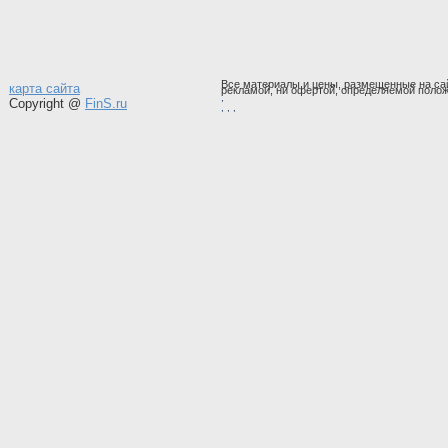
Все материалы и цены, размещенные на сай
карта сайта
рекламой, ни офертой, определяемой полож
,
Copyright @
FinS.ru
,
, ,