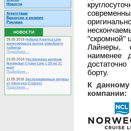
круглосуто
Новости
современн
Агентствам
Вакансии и резюме
оригинальн
Реклама
нескончаемы
НОВОСТИ
"скромной" 
26.05.2016
Holland America Line
анонсировала выход новейшего
Лайнеры, 
лайнера
Подробнее ...
наименее д
23.05.2016
Распродажа круизов
достаточно
Norwegian Cruise Line с 25 по 31
мая!
борту.
Подробнее ...
11.05.2016
Экспедиционные круизы
К данному
от Silversea Cruises!
Подробнее ...
компании: