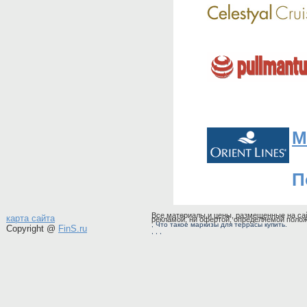
M
П
Все материалы и цены, размещенные на сай
карта сайта
рекламой, ни офертой, определяемой полож
, Что такое
маркизы
для террасы купить.
Copyright @
FinS.ru
,
, ,