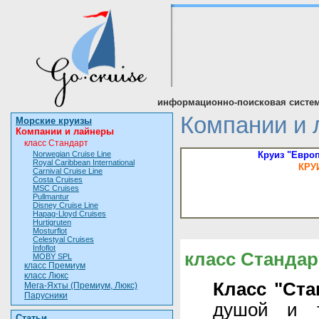
информационно-поисковая систем
Компании и 
Морские круизы
Компании и лайнеры
класс Стандарт
Norwegian Cruise Line
Круиз "Европ
Royal Caribbean International
КРУ
Carnival Cruise Line
Costa Cruises
MSC Cruises
Pullmantur
Disney Cruise Line
Hapag-Lloyd Cruises
Hurtigruten
Mosturflot
Celestyal Cruises
Infoflot
класс Стандар
MOBY SPL
класс Премиум
класс Люкс
Класс "Ста
Мега-Яхты (Премиум, Люкс)
Парусники
душой и т
Статьи