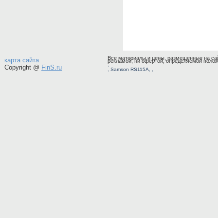
Все материалы и цены, размещенные на сай
карта сайта
рекламой, ни офертой, определяемой полож
,
Copyright @
FinS.ru
,
Samson RS115A
, ,