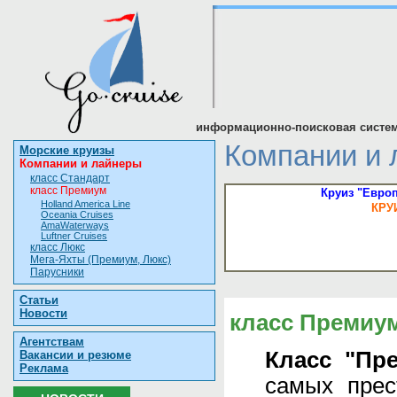
информационно-поисковая систем
Компании и 
Морские круизы
Компании и лайнеры
класс Стандарт
класс Премиум
Круиз "Европ
Holland America Line
КРУ
Oceania Cruises
AmaWaterways
Luftner Cruises
класс Люкс
Мега-Яхты (Премиум, Люкс)
Парусники
Статьи
Новости
класс Премиу
Агентствам
Класс "Пр
Вакансии и резюме
Реклама
самых прес