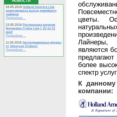
НОВОСТИ
обслуживан
26.05.2016
Holland America Line
Повсеместно
анонсировала выход новейшего
лайнера
цветы. О
Подробнее ...
23.05.2016
Распродажа круизов
натуральн
Norwegian Cruise Line с 25 по 31
мая!
произведени
Подробнее ...
Лайнеры, 
11.05.2016
Экспедиционные круизы
от Silversea Cruises!
являются бо
Подробнее ...
предлагают
более высо
спектр услуг
К данному
компании: