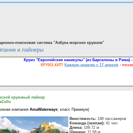
ионно-поисковая система "Азбука морских круизов"
мпании и лайнеры
Круиз "Европейские каникулы" (из Барселоны и Рима) - 
-
КРУИЗ-ХИТ!
Каждую неделю с 17 апреля
РУССК
ской круизный лайнер
Cello
уизная компания
AmaWaterways
: класс Премиум)
Вместимость:
148 пассажиров
Команда (экипаж):
41 чел.
Длина:
109.72 м
Ширина:
11.58 м