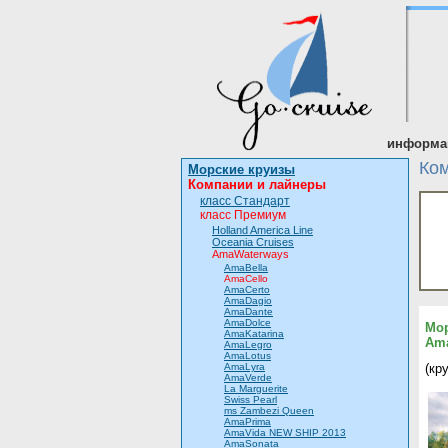
информац
Ко
Морские круизы
Компании и лайнеры
класс Стандарт
класс Премиум
Holland America Line
Oceania Cruises
AmaWaterways
AmaBella
AmaCello
AmaCerto
AmaDagio
AmaDante
AmaDolce
Мор
AmaKatarina
Ama
AmaLegro
AmaLotus
(кр
AmaLyra
AmaVerde
La Marguerite
Swiss Pearl
ms Zambezi Queen
AmaPrima
AmaVida NEW SHIP 2013
AmaSonata