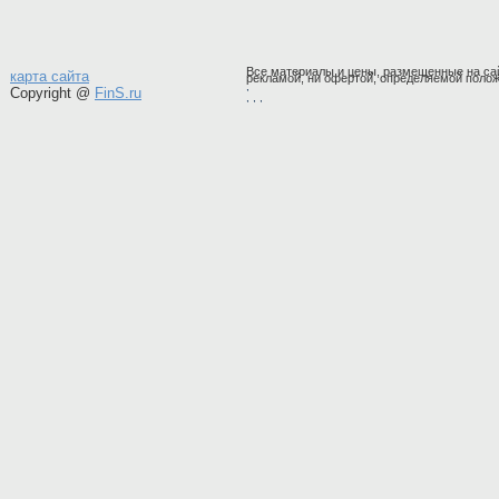
Все материалы и цены, размещенные на сай
карта сайта
рекламой, ни офертой, определяемой полож
,
Copyright @
FinS.ru
,
, ,