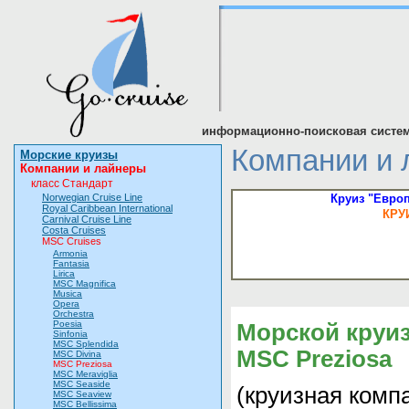
информационно-поисковая систем
Компании и 
Морские круизы
Компании и лайнеры
класс Стандарт
Norwegian Cruise Line
Круиз "Европ
Royal Caribbean International
КРУ
Carnival Cruise Line
Costa Cruises
MSC Cruises
Armonia
Fantasia
Lirica
MSC Magnifica
Musica
Opera
Orchestra
Poesia
Морской круи
Sinfonia
MSC Splendida
MSC Preziosa
MSC Divina
MSC Preziosa
MSC Meraviglia
MSC Seaside
(круизная ком
MSC Seaview
MSC Bellissima