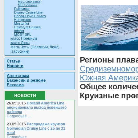
MSC Grandiosa
MSC Virtuosa
Pullmantur
Disney Cruise Line
Hapag-Lloyd Cruises
Hurtigruten
Mosturflot
Celestyal Cruises
Infoflot
MOBY SPL
класс Премиум
класс Люкс
Мега-Яхты (Премиум, Люкс)
Парусники
Регионы плав
Статьи
Новости
Средиземномо
Южная Америк
Агентствам
Вакансии и резюме
Общее количе
Реклама
Круизные про
НОВОСТИ
26.05.2016
Holland America Line
анонсировала выход новейшего
лайнера
Подробнее ...
23.05.2016
Распродажа круизов
Norwegian Cruise Line с 25 по 31
мая!
Подробнее ...