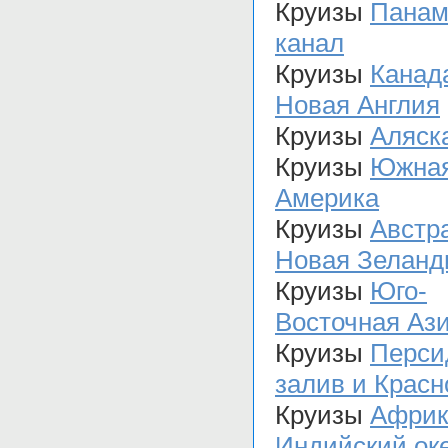
Круизы
Панам
канал
Круизы
Канад
Новая Англия
Круизы
Аляск
Круизы
Южна
Америка
Круизы
Австр
Новая Зеланд
Круизы
Юго-
Восточная Аз
Круизы
Перси
залив и Красн
Круизы
Африк
Индийский ок