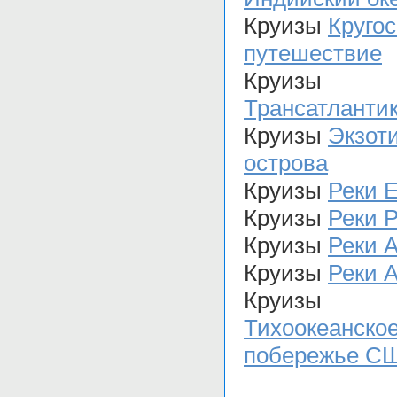
Круизы
Круго
путешествие
Круизы
Трансатланти
Круизы
Экзот
острова
Круизы
Реки 
Круизы
Реки 
Круизы
Реки 
Круизы
Реки 
Круизы
Тихоокеанско
побережье С