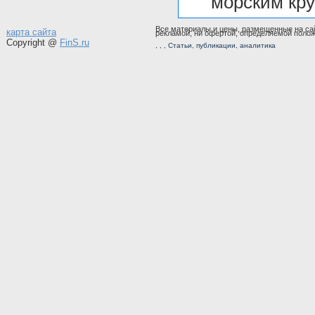
морским кру
Все материалы и цены, размещенные на сай
карта сайта
рекламой, ни офертой, определяемой полож
Copyright @
FinS.ru
,
, ,
Статьи
,
публикации
,
аналитика