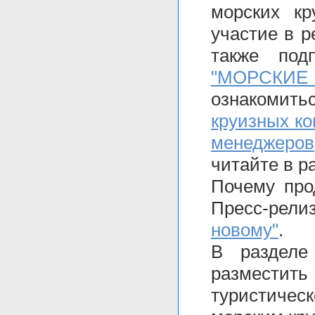
морских кр
участие в 
также по
"МОРСКИЕ 
ознакомит
круизных к
менеджеров
читайте в р
Почему про
Пресс-рел
новому"
.
В раздел
размести
туристиче