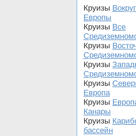
Круизы
Вокруг
Европы
Круизы
Все
Средиземном
Круизы
Восто
Средиземном
Круизы
Запад
Средиземном
Круизы
Север
Европа
Круизы
Европ
Канары
Круизы
Кариб
бассейн